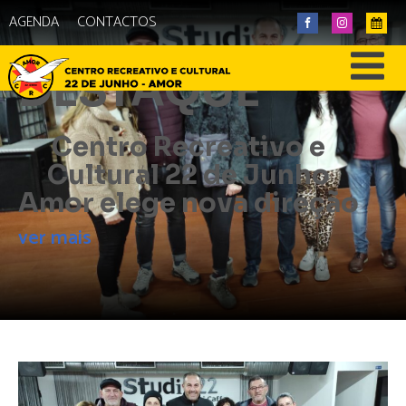
AGENDA
CONTACTOS
DESTAQUE
Centro Recreativo e
Cultural 22 de Junho
Amor elege nova direção
ver mais