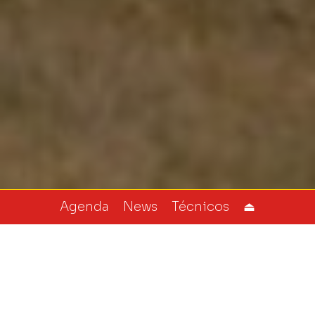
Agenda
News
Técnicos
⏏︎