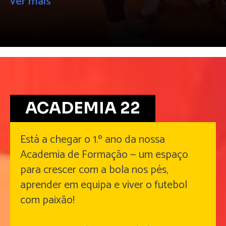
ver mais
ACADEMIA 22
Está a chegar o 1.º ano da nossa
Academia de Formação — um espaço
para crescer com a bola nos pés,
aprender em equipa e viver o futebol
com paixão!