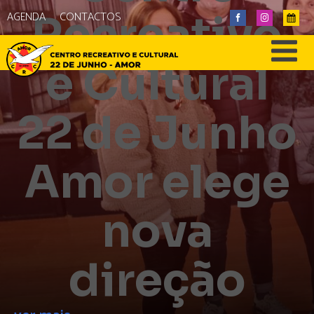
Recreativo
AGENDA
CONTACTOS
e Cultural
22 de Junho
Amor elege
nova
direção