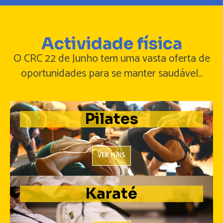
www.amorobras.pt
Actividade física
O CRC 22 de Junho tem uma vasta oferta de
oportunidades para se manter saudável...
Pilates
VER MAIS
Karaté
VER MAIS