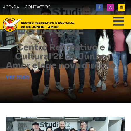
AGENDA
CONTACTOS
DESTAQUE
Centro Recreativo e
Cultural 22 de Junho
Amor elege nova direção
ver mais