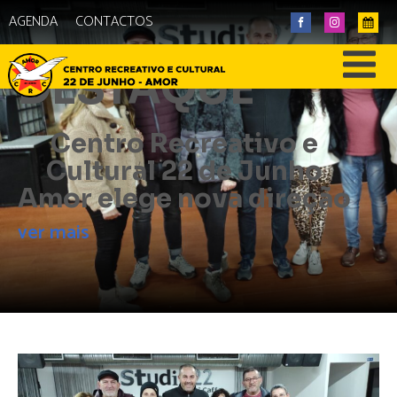
AGENDA
CONTACTOS
DESTAQUE
Centro Recreativo e
Cultural 22 de Junho
Amor elege nova direção
ver mais