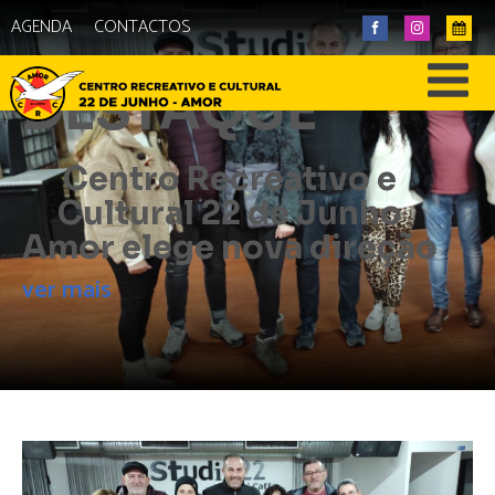
AGENDA
CONTACTOS
DESTAQUE
Centro Recreativo e
Cultural 22 de Junho
Amor elege nova direção
ver mais